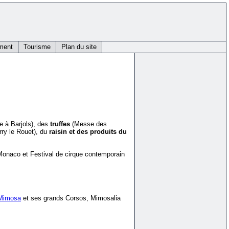
ment
Tourisme
Plan du site
te à Barjols), des
truffes
(Messe des
ry le Rouet), du
raisin et des produits du
 Monaco et Festival de cirque contemporain
 Mimosa
et ses grands Corsos, Mimosalia