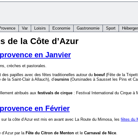
Provence
Var
Loisirs
Economie
Gastronomie
Sport
Héberge
ns de la Côte d’Azur
n provence en Janvier
ns, crèches et pastorales.
t des papilles avec des fêtes traditionelles autour du
boeuf
(Fête de la Tripet
 de la Saint-Clair à Allauch), d’
oursins
(Oursinades à Sausset les Pins et Car
nellement atribués aux
festivals de cirque
: Festival International du Cirque à
 provence en Février
l sur la côte d’Azur est mis en avant avec La Route du Mimosa, les
fêtes du
e d’Azur par la
Fête du Citron de Menton
et le
Carnaval de Nice
.