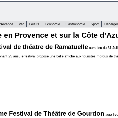
Provence
Var
Loisirs
Economie
Gastronomie
Sport
Héberge
e en Provence et sur la Côte d’Az
tival de théatre de Ramatuelle
aura lieu du 31 Jui
nant 25 ans, le festival propose une belle affiche aux touristes mordus de thé
me Festival de Théâtre de Gourdon
aura lie