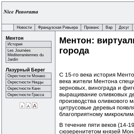
Nice Panorama
Новости
Французская Ривьера
Прованс
Вар
Досуг
Ментон
Ментон: виртуал
История
города
Les Journées
Méditerranéennes du
Jardin
Лазурный Берег
С 15-го века история Мент
Окрестности Монако
века жители Ментона спец
Окрестности Ниццы
зерновых, винограда и фиг
Окрестности Канн
выращивание оливковых де
Окрестности Грасса
производства оливкового м
цитрусовые деревья появля
благоприятному микроклим
В течение пяти веков (14-1
сюзеренитетом князей Мона