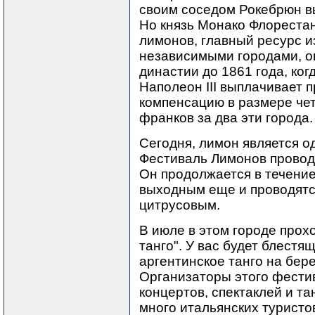
своим соседом Рокебрюн в
Но князь Монако Флорестан
лимонов, главный ресурс и
независимыми городами, о
династии до 1861 года, ког
Наполеон III выплачивает п
компенсацию в размере че
франков за два эти города.
Сегодня, лимон является о
Фестиваль Лимонов проводи
Он продолжается в течение
выходным еще и проводятс
цитрусовым.
В июле в этом городе прох
танго". У вас будет блест
аргентинское танго на бере
Организаторы этого фестив
концертов, спектаклей и т
много итальянских туристо