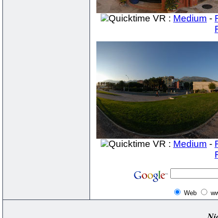
Quicktime VR :
Medium
-
Quicktime VR :
Medium
-
Web
ww
Ni