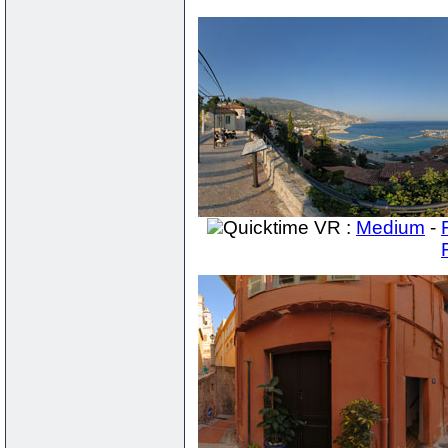
Quicktime VR :
Medium
-