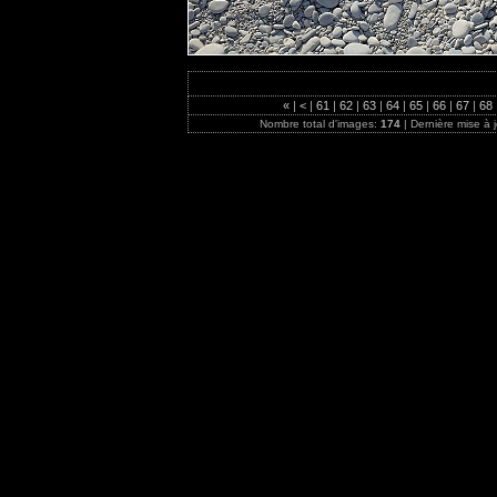
«
|
<
|
61
|
62
|
63
|
64
|
65
|
66
|
67
|
68
Nombre total d'images:
174
| Dernière mise à 