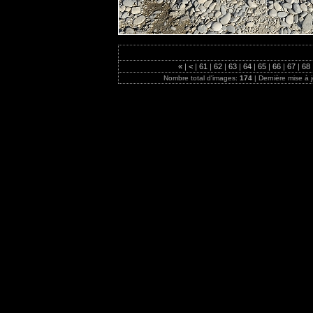
«
|
<
|
61
|
62
|
63
|
64
|
65
|
66
|
67
|
68
Nombre total d'images:
174
| Dernière mise à 