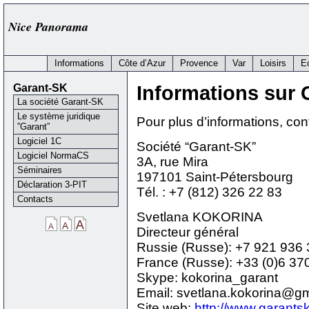
Nice Panorama
Informations
Côte d’Azur
Provence
Var
Loisirs
E
Garant-SK
Informations sur 
La société Garant-SK
Le système juridique
Pour plus d’informations, con
”Garant”
Logiciel 1C
Société “Garant-SK”
Logiciel NormaCS
3A, rue Mira
Séminaires
197101 Saint-Pétersbourg
Déclaration 3-PIT
Tél. : +7 (812) 326 22 83
Contacts
Svetlana KOKORINA
Directeur général
Russie (Russe): +7 921 936 
France (Russe): +33 (0)6 37
Skype: kokorina_garant
Email: svetlana.kokorina@g
Site web:
http://www.garantsk