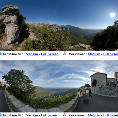
Quicktime VR :
Medium
-
Full Screen
Java viewer :
Medium
-
Full Scre
Quicktime VR :
Medium
-
Full Screen
Java viewer :
Medium
-
Full Scre