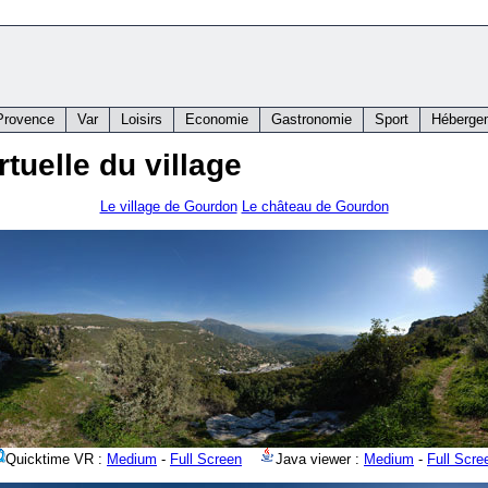
Provence
Var
Loisirs
Economie
Gastronomie
Sport
Héberge
rtuelle du village
Le village de Gourdon
Le château de Gourdon
Quicktime VR :
Medium
-
Full Screen
Java viewer :
Medium
-
Full Scre