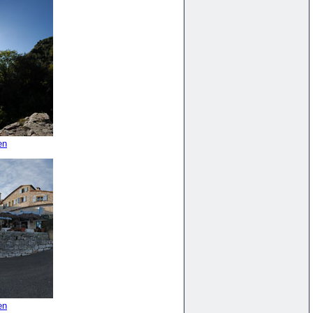
en
en