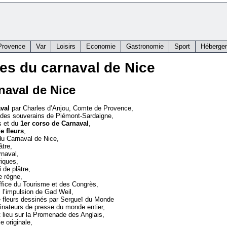
Provence
Var
Loisirs
Economie
Gastronomie
Sport
Héberge
mes du carnaval de Nice
naval de Nice
val
par Charles d’Anjou, Comte de Provence,
r des souverains de Piémont-Sardaigne,
s et du
1er corso de Carnaval
,
de fleurs
,
 du Carnaval de Nice,
âtre,
rnaval,
riques,
 de plâtre,
e règne,
Office du Tourisme et des Congrès,
 l’impulsion de Gad Weil,
de fleurs dessinés par Sergueï du Monde
inateurs de presse du monde entier,
t lieu sur la Promenade des Anglais,
 originale,