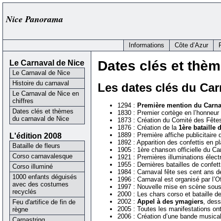
Nice Panorama
Informations
Côte d’Azur
Le Carnaval de Nice
Dates clés et thè
Le Carnaval de Nice
Histoire du carnaval
Les dates clés du Car
Le Carnaval de Nice en
chiffres
1294 :
Première mention du Carna
Dates clés et thèmes
1830 : Premier cortège en l’honneu
du carnaval de Nice
1873 : Création du Comité des Fête
1876 : Création de la
1ère bataille 
L'édition 2008
1889 : Première affiche publicitaire
1892 : Apparition des confettis en pl
Bataille de fleurs
1905 : 1ère chanson officielle du Ca
Corso carnavalesque
1921 : Premières illuminations élect
1955 : Dernières batailles de confetti
Corso illuminé
1984 : Carnaval fête ses cent ans d
1000 enfants déguisés
1996 : Carnaval est organisé par l’
avec des costumes
1997 : Nouvelle mise en scène sous
recyclés
2000 : Les chars corso et bataille 
2002 :
Appel à des ymagiers
, dess
Feu d'artifice de fin de
2005 : Toutes les manifestations on
règne
2006 : Création d’une bande musicale
Carnastring