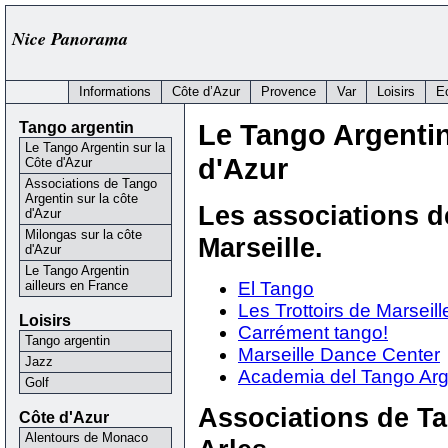
Nice Panorama
Informations
Côte d’Azur
Provence
Var
Loisirs
E
Tango argentin
Le Tango Argentin
Le Tango Argentin sur la
d'Azur
Côte d'Azur
Associations de Tango
Argentin sur la côte
Les associations d
d'Azur
Milongas sur la côte
Marseille.
d'Azur
Le Tango Argentin
ailleurs en France
El Tango
Les Trottoirs de Marseill
Loisirs
Carrément tango!
Tango argentin
Marseille Dance Center
Jazz
Academia del Tango Arg
Golf
Associations de T
Côte d'Azur
Alentours de Monaco