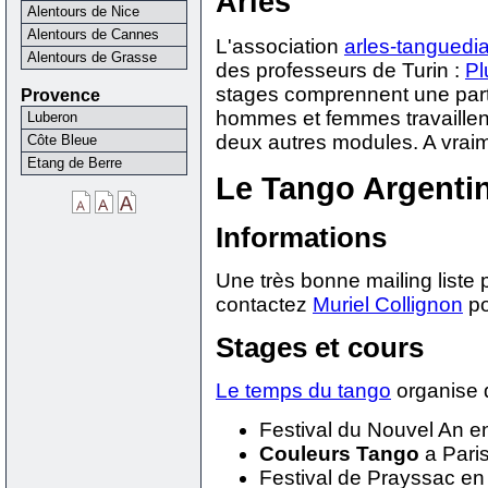
Arles
Alentours de Nice
Alentours de Cannes
L'association
arles-tanguedi
Alentours de Grasse
des professeurs de Turin :
Pl
stages comprennent une part
Provence
hommes et femmes travaillen
Luberon
deux autres modules. A vrai
Côte Bleue
Etang de Berre
Le Tango Argentin
Informations
Une très bonne mailing liste 
contactez
Muriel Collignon
po
Stages et cours
Le temps du tango
organise 
Festival du Nouvel An e
Couleurs Tango
a Paris
Festival de Prayssac en j