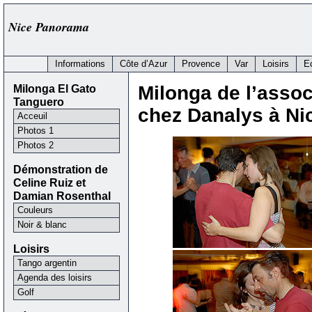
Nice Panorama
Informations
Côte d’Azur
Provence
Var
Loisirs
E
Milonga El Gato
Milonga de l’assoc
Tanguero
chez Danalys à Ni
Acceuil
Photos 1
Photos 2
Démonstration de
Celine Ruiz et
Damian Rosenthal
Couleurs
Noir & blanc
Loisirs
Tango argentin
Agenda des loisirs
Golf