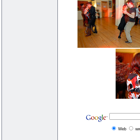
Web
ww