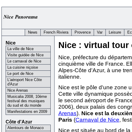
Nice Panorama
News
French Riviera
Provence
Var
Leisure
Ec
Nice
Nice : virtual tour 
La ville de Nice
Visite guidée de Nice
Nice, préfecture du départem
Le carnaval de Nice
cinquième ville de France. El
La cuisine niçoise
Alpes-Côte d'Azur, à une tren
Le port de Nice
italienne.
L'aéroport Nice Côte
d'Azur
Nice est le pôle d'une zone 
Nice Arenas
Cette ville dynamique pos
Musicalia 2008, 10ème
le second aéroport de Franc
festival des musiques
du sud et du monde
2006), deux palais des congrè
Manifestations en 2009
Arenas
).
Nice est la deuxièm
Paris
(
Carnaval de Nice
, fes
Côte d'Azur
Alentours de Monaco
Nice est située au bord de la