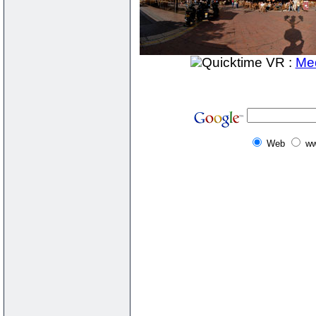
Quicktime VR :
Me
Web
ww