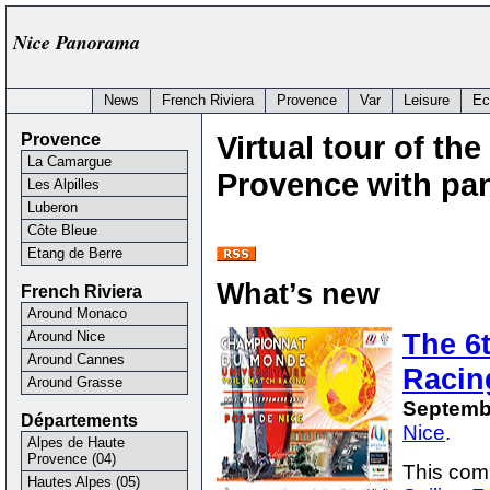
Nice Panorama
News
French Riviera
Provence
Var
Leisure
Ec
Provence
Virtual tour of th
La Camargue
Provence with p
Les Alpilles
Luberon
Côte Bleue
Etang de Berre
What’s new
French Riviera
Around Monaco
The 6
Around Nice
Around Cannes
Racin
Around Grasse
Septemb
Départements
Nice
.
Alpes de Haute
Provence (04)
This com
Hautes Alpes (05)