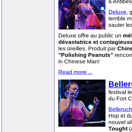
à Antibes
Deluxe
, 
terrible 
sauter le
Deluxe offre au public un
mél
dévastatrice et contagieus
les oreilles. Produit par
Chin
"Polishing Peanuts"
rencon
in Chinese Man!
Read more ...
Belle
festival 
du Fort C
Belleruc
Hop et d
nouvel al
Tought
(