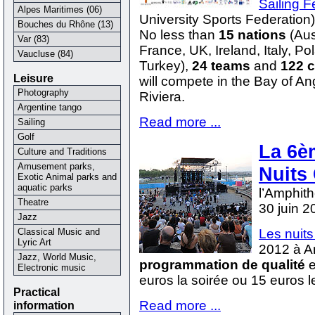
Sailing F
Alpes Maritimes (06)
University Sports Federation
Bouches du Rhône (13)
No less than
15 nations
(Aus
Var (83)
France, UK, Ireland, Italy, P
Vaucluse (84)
Turkey),
24 teams
and
122 
Leisure
will compete in the Bay of An
Photography
Riviera.
Argentine tango
Read more ...
Sailing
Golf
La 6èm
Culture and Traditions
Amusement parks,
Nuits
Exotic Animal parks and
aquatic parks
l’Amphith
Theatre
30 juin 2
Jazz
Les nuits
Classical Music and
Lyric Art
2012 à An
Jazz, World Music,
programmation de qualité
e
Electronic music
euros la soirée ou 15 euros l
Practical
Read more ...
information