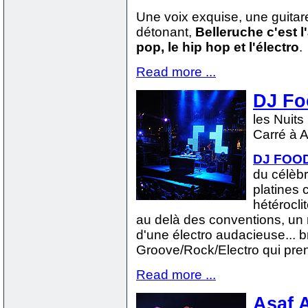
Une voix exquise, une guitare
détonant,
Belleruche c'est l'
pop, le hip hop et l'électro
.
Read more ...
DJ Fo
les Nuits
Carré à A
DJ FOO
du célèbr
platines 
hétérocli
au delà des conventions, un 
d'une électro audacieuse... 
Groove/Rock/Electro qui pren
Read more ...
Asaf 