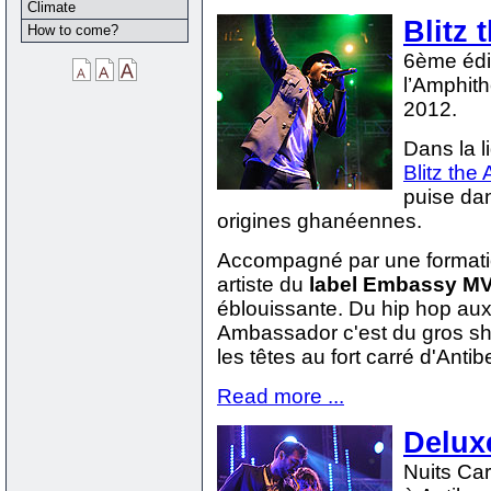
Climate
Blitz
How to come?
6ème édit
l’Amphith
2012.
Dans la 
Blitz th
puise da
origines ghanéennes.
Accompagné par une formation 
artiste du
label Embassy M
éblouissante. Du hip hop aux 
Ambassador c'est du gros sho
les têtes au fort carré d'Antib
Read more ...
Delux
Nuits Car