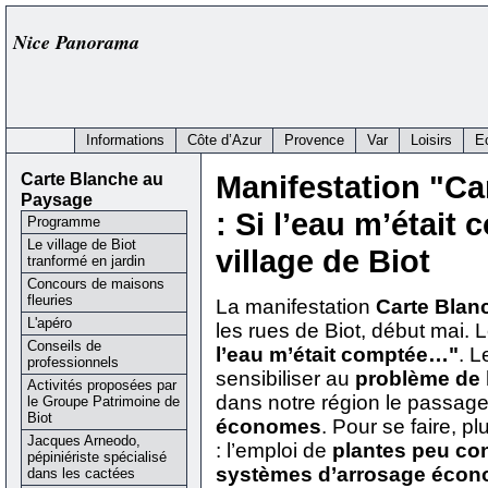
Nice Panorama
Informations
Côte d’Azur
Provence
Var
Loisirs
E
Carte Blanche au
Manifestation "Ca
Paysage
: Si l’eau m’était 
Programme
Le village de Biot
village de Biot
tranformé en jardin
Concours de maisons
fleuries
La manifestation
Carte Blan
L'apéro
les rues de Biot, début mai. 
Conseils de
l’eau m’était comptée…"
. L
professionnels
sensibiliser au
problème de l
Activités proposées par
dans notre région le passag
le Groupe Patrimoine de
Biot
économes
. Pour se faire, p
Jacques Arneodo,
: l’emploi de
plantes peu co
pépiniériste spécialisé
systèmes d’arrosage éco
dans les cactées