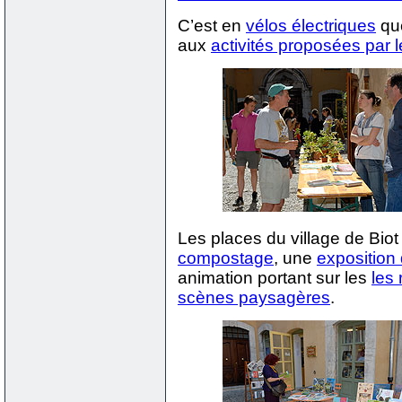
C’est en
vélos électriques
que
aux
activités proposées par 
Les places du village de Biot
compostage
, une
exposition 
animation portant sur les
les
scènes paysagères
.