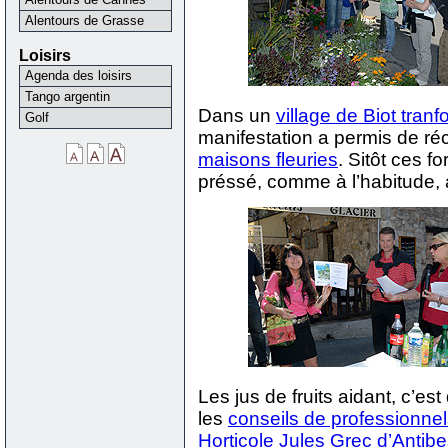
Alentours de Grasse
Loisirs
Agenda des loisirs
Tango argentin
Dans un
village de Biot tranf
Golf
manifestation a permis de r
maisons fleuries
. Sitôt ces fo
préssé, comme à l’habitude,
Les jus de fruits aidant, c’e
les
conseils de professionne
Horticole Jules Grec d’Antib