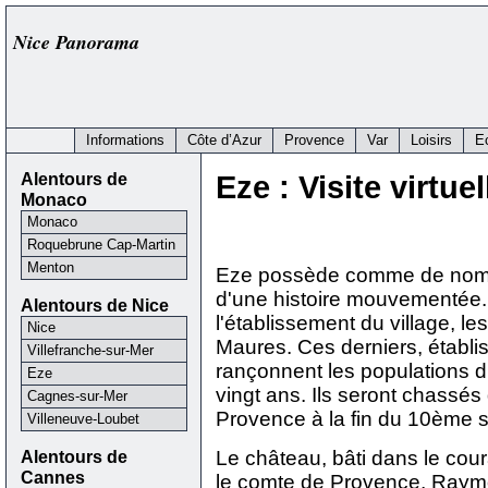
Nice Panorama
Informations
Côte d’Azur
Provence
Var
Loisirs
E
Alentours de
Eze : Visite virtue
Monaco
Monaco
Roquebrune Cap-Martin
Menton
Eze possède comme de nombr
d'une histoire mouvementée.
Alentours de Nice
l'établissement du village, l
Nice
Maures. Ces derniers, établis
Villefranche-sur-Mer
rançonnent les populations 
Eze
vingt ans. Ils seront chassés
Cagnes-sur-Mer
Provence à la fin du 10ème s
Villeneuve-Loubet
Alentours de
Le château, bâti dans le cou
Cannes
le comte de Provence, Raymon