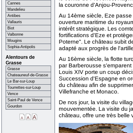
Cannes
la couronne d'Anjou-Proven
Mandelieu
Au 14ème siècle, Eze passe 
Antibes
ouverture maritime du royau
Vallauris
intérêt stratégique. Les comt
Biot
Valbonne
fortifications d'Eze et protègen
Mougins
Poterne". Le château subit d
Sophia-Antipolis
adapté aux progrès de l'artille
Alentours de
Au 16ème siècle, la flotte tu
Grasse
par Barberousse s'emparent d
Grasse
Louis XIV porte un coup décis
Chateauneuf-de-Grasse
Succession d'Espagne en ord
Le Bar-sur-Loup
du château afin de supprimer
Tourrettes-sur-Loup
Villefranche et Monaco.
Vence
Saint-Paul de Vence
De nos jour, la visite du villa
Gourdon
mouvementée. La visite du ja
château, offre une très belle 