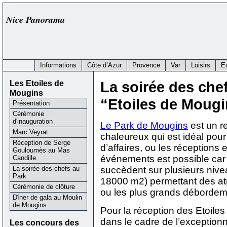
Nice Panorama
Informations
Côte d’Azur
Provence
Var
Loisirs
E
Les Etoiles de
La soirée des chef
Mougins
“Etoiles de Mougi
Présentation
Cérémonie
d'inauguration
Le Park de Mougins
est un r
Marc Veyrat
chaleureux qui est idéal pour
Réception de Serge
d’affaires, ou les réceptions 
Gouloumès au Mas
événements est possible car 
Candille
La soirée des chefs au
succèdent sur plusieurs nive
Park
18000 m2) permettant des at
Cérémonie de clôture
ou les plus grands débordem
Dîner de gala au Moulin
de Mougins
Pour la réception des Etoile
dans le cadre de l’exceptionn
Les concours des