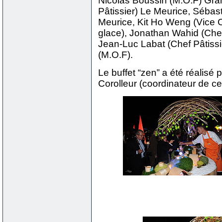
Nicolas Boussin (M.O.F) Gra
Pâtissier) Le Meurice, Sébas
Meurice, Kit Ho Weng (Vice 
glace), Jonathan Wahid (Che
Jean-Luc Labat (Chef Pâtissi
(M.O.F).
Le buffet “zen” a été réalis
Corolleur (coordinateur de ce