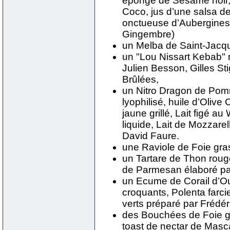
éponge de Sésame noir,
Coco, jus d’une salsa 
onctueuse d’Aubergines 
Gingembre)
un Melba de Saint-Jacqu
un "Lou Nissart Kebab" 
Julien Besson, Gilles S
Brûlées,
un Nitro Dragon de Pomm
lyophilisé, huile d’Olive 
jaune grillé, Lait figé a
liquide, Lait de Mozzarel
David Faure.
une Raviole de Foie gr
un Tartare de Thon rouge
de Parmesan élaboré par
un Ecume de Corail d’Ou
croquants, Polenta farci
verts préparé par Frédér
des Bouchées de Foie g
toast de nectar de Masc