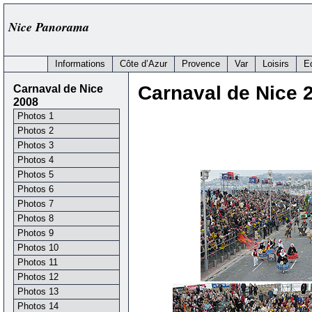
Nice Panorama
Informations
Côte d’Azur
Provence
Var
Loisirs
E
Carnaval de Nice
Carnaval de Nice 20
2008
Photos 1
Photos 2
Photos 3
Photos 4
Photos 5
Photos 6
Photos 7
Photos 8
Photos 9
Photos 10
Photos 11
Photos 12
Photos 13
Photos 14