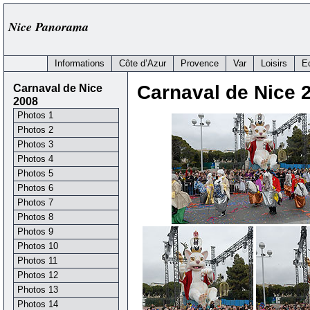
Nice Panorama
Informations
Côte d’Azur
Provence
Var
Loisirs
E
Carnaval de Nice
Carnaval de Nice 20
2008
Photos 1
Photos 2
Photos 3
Photos 4
Photos 5
Photos 6
Photos 7
Photos 8
Photos 9
Photos 10
Photos 11
Photos 12
Photos 13
Photos 14