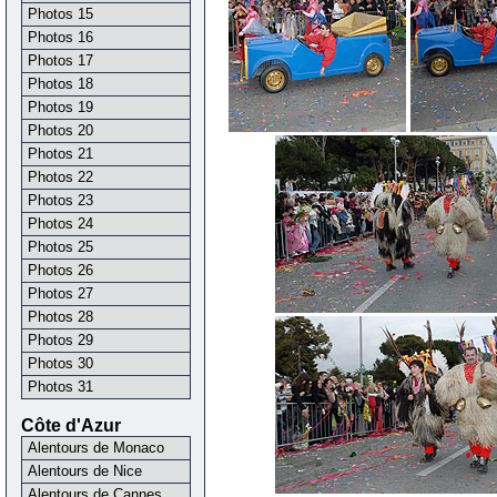
Photos 15
Photos 16
Photos 17
Photos 18
Photos 19
Photos 20
Photos 21
Photos 22
Photos 23
Photos 24
Photos 25
Photos 26
Photos 27
Photos 28
Photos 29
Photos 30
Photos 31
Côte d'Azur
Alentours de Monaco
Alentours de Nice
Alentours de Cannes