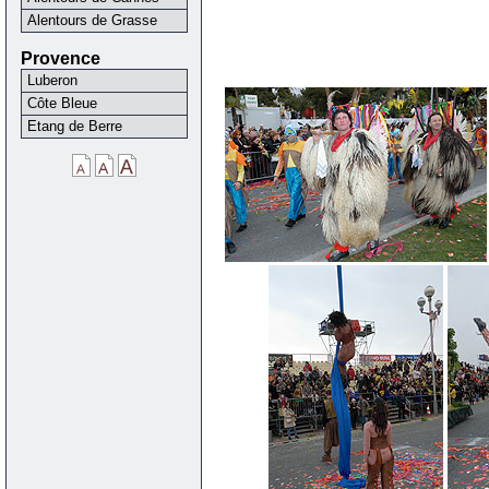
Alentours de Grasse
Provence
Luberon
Côte Bleue
Etang de Berre