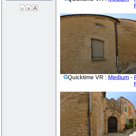
Quicktime VR :
Medium
-