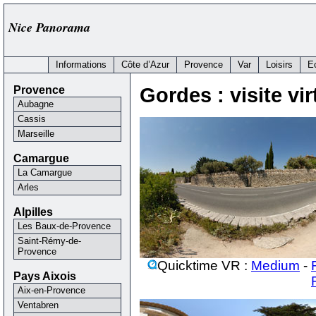
Nice Panorama
Informations
Côte d’Azur
Provence
Var
Loisirs
E
Provence
Gordes : visite vir
Aubagne
Cassis
Marseille
Camargue
La Camargue
Arles
Alpilles
Les Baux-de-Provence
Saint-Rémy-de-
Provence
Quicktime VR :
Medium
-
Pays Aixois
Aix-en-Provence
Ventabren