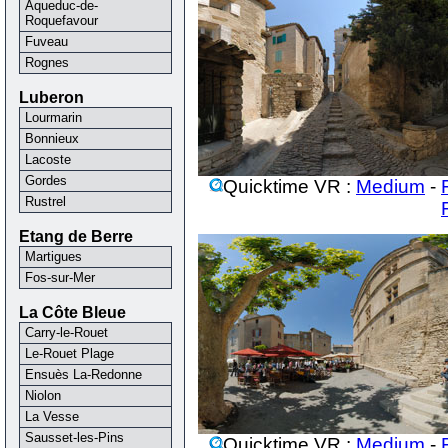
Aqueduc-de-
Roquefavour
Fuveau
Rognes
Luberon
Lourmarin
Bonnieux
Lacoste
Gordes
Quicktime VR :
Medium
-
Rustrel
Etang de Berre
Martigues
Fos-sur-Mer
La Côte Bleue
Carry-le-Rouet
Le-Rouet Plage
Ensuès La-Redonne
Niolon
La Vesse
Sausset-les-Pins
Quicktime VR :
Medium
-