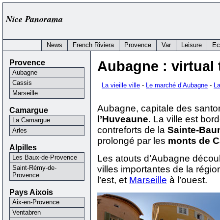
Nice Panorama
News
French Riviera
Provence
Var
Leisure
Ec
Provence
Aubagne : virtual 
Aubagne
Cassis
La vieille ville
-
Le marché d’Aubagne
-
La
Marseille
Aubagne, capitale des santon
Camargue
l’Huveaune
. La ville est bor
La Camargue
contreforts de la
Sainte-Ba
Arles
prolongé par les
monts de C
Alpilles
Les atouts d’Aubagne découle
Les Baux-de-Provence
Saint-Rémy-de-
villes importantes de la régio
Provence
l’est, et
Marseille
à l’ouest.
Pays Aixois
Aix-en-Provence
Ventabren