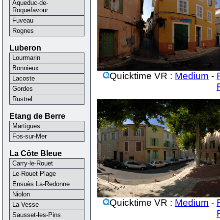
Aqueduc-de-
Roquefavour
Fuveau
Rognes
Luberon
Lourmarin
Bonnieux
Quicktime VR :
Medium
-
Lacoste
Gordes
Rustrel
Etang de Berre
Martigues
Fos-sur-Mer
La Côte Bleue
Carry-le-Rouet
Le-Rouet Plage
Ensuès La-Redonne
Niolon
Quicktime VR :
Medium
-
La Vesse
Sausset-les-Pins