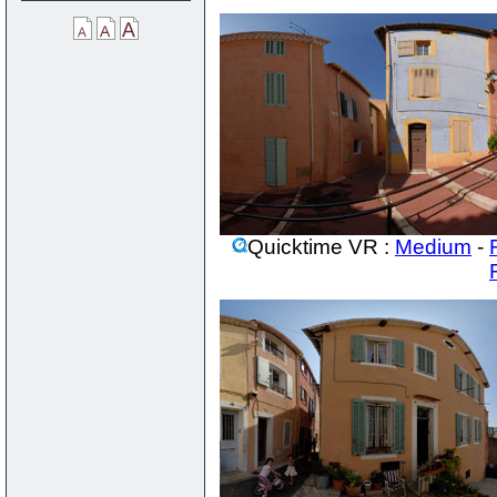
Quicktime VR :
Medium
-