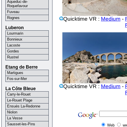
Aqueduc-de-
Roquefavour
Fuveau
Rognes
Quicktime VR :
Medium
-
Luberon
Lourmarin
Bonnieux
Lacoste
Gordes
Rustrel
Etang de Berre
Martigues
Fos-sur-Mer
Quicktime VR :
Medium
-
La Côte Bleue
Carry-le-Rouet
Le-Rouet Plage
Ensuès La-Redonne
Niolon
La Vesse
Sausset-les-Pins
Web
ww