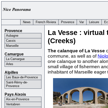
Nice Panorama
News
French Riviera
Provence
Var
Leisure
Ec
Provence
La Vesse : virtual
Aubagne
(Creeks)
Cassis
Marseille
The calanque of La Vesse
o
Camargue
commune, as well as of
Niol
La Camargue
one calanque to another alo
Arles
small village of fishermen an
inhabitant of Marseille eager 
Alpilles
Les Baux-de-Provence
Saint-Rémy-de-
Provence
Pays Aixois
Aix-en-Provence
Ventabren