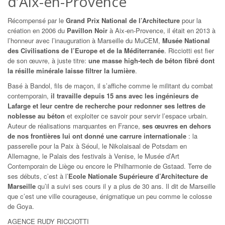
d’Aix-en-Provence
Récompensé par le
Grand Prix National de l’Architecture
pour la
création en 2006 du
Pavillon Noir
à Aix-en-Provence, il était en 2013 à
l’honneur avec l’inauguration à Marseille du MuCEM,
Musée National
des Civilisations de l’Europe et de la Méditerranée
. Ricciotti est fier
de son œuvre, à juste titre:
une masse high-tech de béton fibré dont
la résille minérale laisse filtrer la lumière
.
Basé à Bandol, fils de maçon, il s’affiche comme le militant du combat
contemporain,
il travaille depuis 15 ans avec les ingénieurs de
Lafarge et leur centre de recherche pour redonner ses lettres de
noblesse au béton
et exploiter ce savoir pour servir l’espace urbain.
Auteur de réalisations marquantes en France,
ses œuvres en dehors
de nos frontières lui ont donné une carrure internationale
: la
passerelle pour la Paix à Séoul, le Nikolaisaal de Potsdam en
Allemagne, le Palais des festivals à Venise, le Musée d’Art
Contemporain de Liège ou encore le Philharmonie de Gstaad. Terre de
ses débuts, c’est à l’
Ecole Nationale Supérieure d’Architecture de
Marseille
qu’il a suivi ses cours il y a plus de 30 ans. Il dit de Marseille
que c’est une ville courageuse, énigmatique un peu comme le colosse
de Goya.
AGENCE RUDY RICCIOTTI