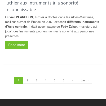
luthier aux intruments à la sonorité
reconnaissable
Olivier PLANCHON
,
luthier
à Contes dans les Alpes-Maritimes,
meilleur ouvrier de France en 2007, exposait
différents instruments
d’Asie centrale
. Il était accompagné de
Fady Zakar
, musicien, qui
jouait des instruments pour en montrer la sonorité aux personnes
présentes.
Read more
1
2
3
4
5
6
»
Last ›