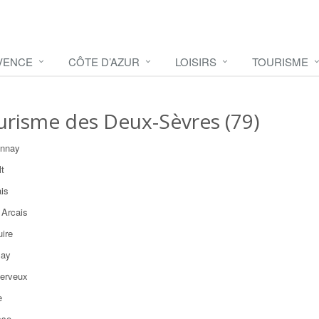
VENCE
CÔTE D’AZUR
LOISIRS
TOURISME
urisme des Deux-Sèvres (79)
onnay
lt
ais
 Arcais
uire
say
herveux
e
sse