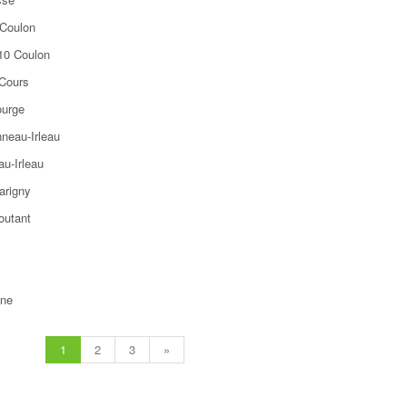
 Coulon
510 Coulon
 Cours
ourge
nneau-Irleau
au-Irleau
arigny
outant
gne
1
2
3
»