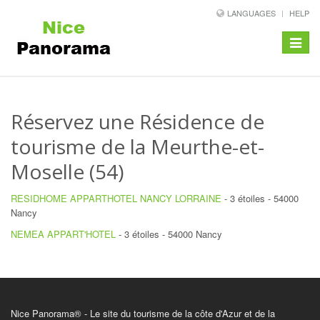
LANGUAGES
HELP
Toggle
navigat
Réservez une Résidence de
tourisme de la Meurthe-et-
Moselle (54)
RESIDHOME APPARTHOTEL NANCY LORRAINE
- 3 étoiles - 54000
Nancy
NEMEA APPART'HOTEL
- 3 étoiles - 54000 Nancy
Nice Panorama® - Le site du tourisme de la côte d'Azur et de la