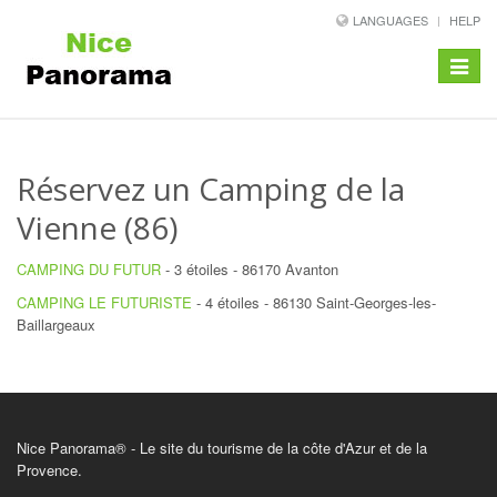
LANGUAGES
HELP
Toggle
navigat
Réservez un Camping de la
Vienne (86)
CAMPING DU FUTUR
- 3 étoiles - 86170 Avanton
CAMPING LE FUTURISTE
- 4 étoiles - 86130 Saint-Georges-les-
Baillargeaux
Nice Panorama® - Le site du tourisme de la côte d'Azur et de la
Provence.