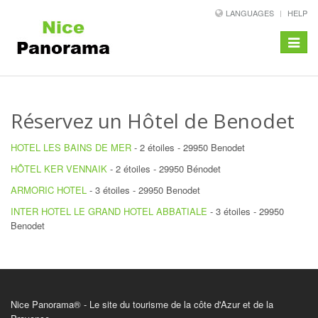
LANGUAGES
HELP
Toggle
navigat
Réservez un Hôtel de Benodet
HOTEL LES BAINS DE MER
- 2 étoiles - 29950 Benodet
HÔTEL KER VENNAIK
- 2 étoiles - 29950 Bénodet
ARMORIC HOTEL
- 3 étoiles - 29950 Benodet
INTER HOTEL LE GRAND HOTEL ABBATIALE
- 3 étoiles - 29950
Benodet
Nice Panorama® - Le site du tourisme de la côte d'Azur et de la