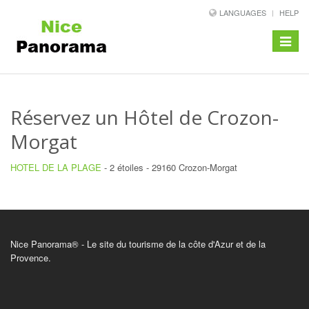
LANGUAGES
HELP
Toggle
navigat
Réservez un Hôtel de Crozon-
Morgat
HOTEL DE LA PLAGE
- 2 étoiles - 29160 Crozon-Morgat
Nice Panorama® - Le site du tourisme de la côte d'Azur et de la
Provence.