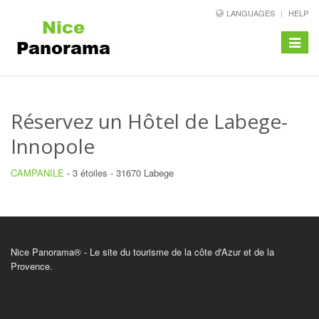
LANGUAGES
HELP
Toggle
navigat
Réservez un Hôtel de Labege-
Innopole
CAMPANILE
- 3 étoiles - 31670 Labege
Nice Panorama® - Le site du tourisme de la côte d'Azur et de la
Provence.