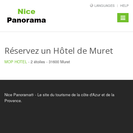
LANGUAGES
HELP
Toggle
navigat
Réservez un Hôtel de Muret
MOP HOTEL
- 2 étoiles - 31600 Muret
Nice Panorama® - Le site du tourisme de la côte d'Azur et de la
Provence.