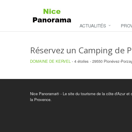
ACTUALITÉS
PRO
Réservez un Camping de P
DOMAINE DE KERVEL
- 4 étoiles - 29550 Plonévez-Porza
Nice Panorama® - Le site du tourisme de la côte d'Azur et 
la Provence.