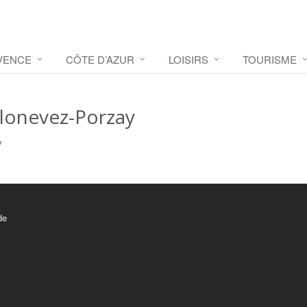
VENCE
CÔTE D’AZUR
LOISIRS
TOURISME
lonevez-Porzay
y
de