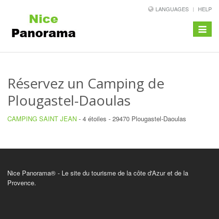
LANGUAGES
HELP
Toggle
navigat
Réservez un Camping de
Plougastel-Daoulas
CAMPING SAINT JEAN
- 4 étoiles - 29470 Plougastel-Daoulas
Nice Panorama® - Le site du tourisme de la côte d'Azur et de la
Provence.