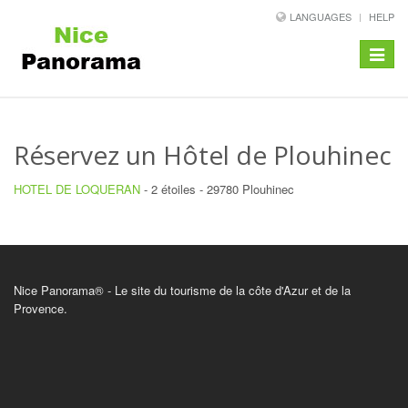
LANGUAGES
HELP
Toggle
navigat
Réservez un Hôtel de Plouhinec
HOTEL DE LOQUERAN
- 2 étoiles - 29780 Plouhinec
Nice Panorama® - Le site du tourisme de la côte d'Azur et de la
Provence.