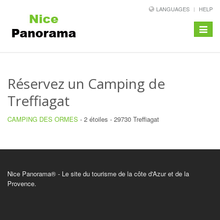
LANGUAGES
HELP
Toggle
navigat
Réservez un Camping de
Treffiagat
CAMPING DES ORMES
- 2 étoiles - 29730 Treffiagat
Nice Panorama® - Le site du tourisme de la côte d'Azur et de la
Provence.