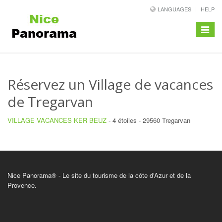
LANGUAGES
HELP
Toggle
navigat
Réservez un Village de vacances
de Tregarvan
VILLAGE VACANCES KER BEUZ
- 4 étoiles - 29560 Tregarvan
Nice Panorama® - Le site du tourisme de la côte d'Azur et de la
Provence.