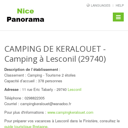
LANGUAGES
HELP
Toggle
navigat
CAMPING DE KERALOUET
-
Camping à Lesconil (29740)
Description de l’établissement
:
Classement : Camping - Tourisme 2 étoiles
Capacité d’accueil : 378 personnes
Adresse
:
11 rue Eric Tabarly
-
29740
Lesconil
Téléphone :
0298822305
Courriel : campingkeralouet@wanadoo.fr
Pour plus d'informations :
www.campingkeralouet.com
Pour préparer vos vacances à Lesconil dans le Finistère, consultez le
guide touristique Bretagne
.