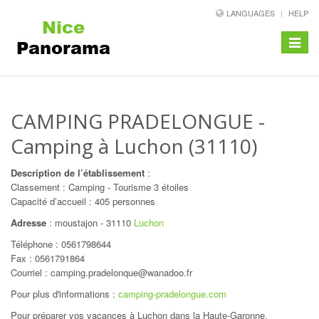
LANGUAGES
HELP
Toggle
navigat
CAMPING PRADELONGUE
-
Camping à Luchon (31110)
Description de l’établissement
:
Classement : Camping - Tourisme 3 étoiles
Capacité d’accueil : 405 personnes
Adresse
:
moustajon
-
31110
Luchon
Téléphone :
0561798644
Fax : 0561791864
Courriel : camping.pradelonque@wanadoo.fr
Pour plus d'informations :
camping-pradelongue.com
Pour préparer vos vacances à Luchon dans la Haute-Garonne,