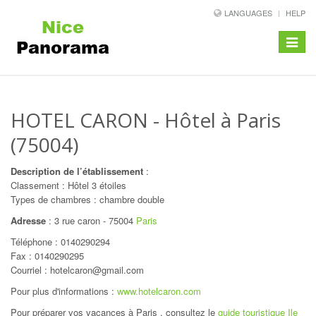
LANGUAGES
HELP
Toggle
navigat
HOTEL CARON
- Hôtel à Paris
(75004)
Description de l’établissement
:
Classement : Hôtel 3 étoiles
Types de chambres : chambre double
Adresse
:
3 rue caron
-
75004
Paris
Téléphone :
0140290294
Fax : 0140290295
Courriel : hotelcaron@gmail.com
Pour plus d'informations :
www.hotelcaron.com
Pour préparer vos vacances à Paris , consultez le
guide touristique Ile