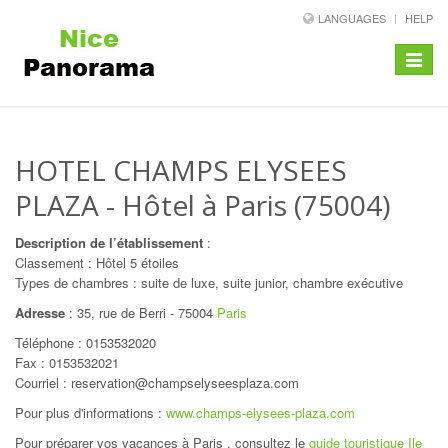
LANGUAGES
HELP
Toggle
navigat
HOTEL CHAMPS ELYSEES
PLAZA
- Hôtel à Paris (75004)
Description de l’établissement
:
Classement : Hôtel 5 étoiles
Types de chambres : suite de luxe, suite junior, chambre exécutive
Adresse
:
35, rue de Berri
-
75004
Paris
Téléphone :
0153532020
Fax : 0153532021
Courriel : reservation@champselyseesplaza.com
Pour plus d'informations :
www.champs-elysees-plaza.com
Pour préparer vos vacances à Paris , consultez le
guide touristique Ile