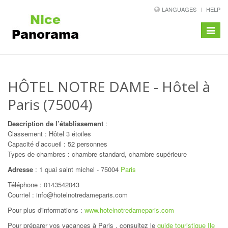
LANGUAGES
HELP
Toggle
navigat
HÔTEL NOTRE DAME
- Hôtel à
Paris (75004)
Description de l’établissement
:
Classement : Hôtel 3 étoiles
Capacité d’accueil : 52 personnes
Types de chambres : chambre standard, chambre supérieure
Adresse
:
1 quai saint michel
-
75004
Paris
Téléphone :
0143542043
Courriel : info@hotelnotredameparis.com
Pour plus d'informations :
www.hotelnotredameparis.com
Pour préparer vos vacances à Paris , consultez le
guide touristique Ile