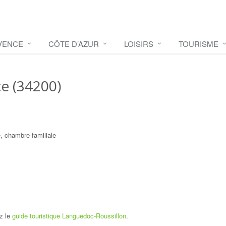
VENCE
CÔTE D’AZUR
LOISIRS
TOURISME
te (34200)
 chambre familiale
ez le
guide touristique Languedoc-Roussillon
.