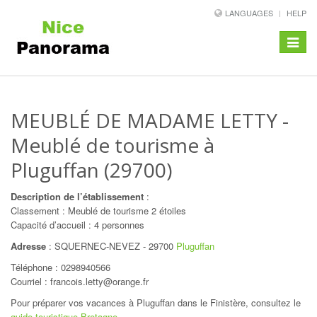
LANGUAGES
HELP
Toggle
navigat
MEUBLÉ DE MADAME LETTY
-
Meublé de tourisme à
Pluguffan (29700)
Description de l’établissement
:
Classement : Meublé de tourisme 2 étoiles
Capacité d’accueil : 4 personnes
Adresse
:
SQUERNEC-NEVEZ
-
29700
Pluguffan
Téléphone :
0298940566
Courriel : francois.letty@orange.fr
Pour préparer vos vacances à Pluguffan dans le Finistère, consultez le
guide touristique Bretagne
.