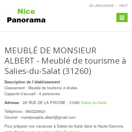
LANGUAGES
HELP
Toggle
navigat
MEUBLÉ DE MONSIEUR
ALBERT
- Meublé de tourisme à
Salies-du-Salat (31260)
Description de l’établissement
:
Classement : Meublé de tourisme 4 étoiles
Capacité d’accueil : 6 personnes
Adresse
:
2A RUE DE LA PISCINE
-
31260
Salies-du-Salat
Téléphone :
0643229421
Courriel : mariejosephe.albert@gmail.com
Pour préparer vos vacances à Salies-du-Salat dans la Haute-Garonne,
consultez le
guide touristique Midi-Pyrénées
.