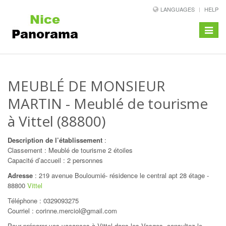
LANGUAGES
HELP
Toggle
navigat
MEUBLÉ DE MONSIEUR
MARTIN
- Meublé de tourisme
à Vittel (88800)
Description de l’établissement
:
Classement : Meublé de tourisme 2 étoiles
Capacité d’accueil : 2 personnes
Adresse
:
219 avenue Bouloumié- résidence le central apt 28 étage
-
88800
Vittel
Téléphone :
0329093275
Courriel : corinne.merciol@gmail.com
Pour préparer vos vacances à Vittel dans les Vosges, consultez le