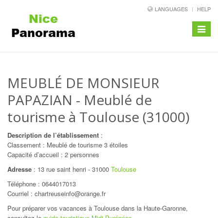
LANGUAGES
HELP
Toggle
navigat
MEUBLÉ DE MONSIEUR
PAPAZIAN
- Meublé de
tourisme à Toulouse (31000)
Description de l’établissement
:
Classement : Meublé de tourisme 3 étoiles
Capacité d’accueil : 2 personnes
Adresse
:
13 rue saint henri
-
31000
Toulouse
Téléphone :
0644017013
Courriel : chartreuseinfo@orange.fr
Pour préparer vos vacances à Toulouse dans la Haute-Garonne,
consultez le
guide touristique Midi-Pyrénées
.