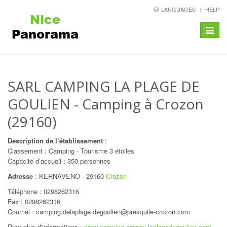
LANGUAGES
HELP
Toggle
navigat
SARL CAMPING LA PLAGE DE
GOULIEN
- Camping à Crozon
(29160)
Description de l’établissement
:
Classement : Camping - Tourisme 3 étoiles
Capacité d’accueil : 350 personnes
Adresse
:
KERNAVENO
-
29160
Crozon
Téléphone :
0298262316
Fax : 0298262316
Courriel : camping.delaplage.degoulien@presquile-crozon.com
Pour plus d'informations :
www.camping-crozon-laplagedegoulien.com