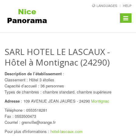
LANGUAGES
HELP
Toggle
navigat
SARL HOTEL LE LASCAUX
-
Hôtel à Montignac (24290)
Description de l’établissement
:
Classement : Hôtel 3 étoiles
Capacité d’accueil : 36 personnes
Types de chambres : chambre standard, chambre supérieure
Adresse
:
109 AVENUE JEAN JAURES
-
24290
Montignac
Téléphone :
0553518281
Fax : 0553500473
Courriel : grenville@orange.fr
Pour plus d'informations :
hotel-lascaux.com