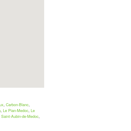
ux
,
Carbon-Blanc
,
n
,
Le Pian-Medoc
,
Le
,
Saint-Aubin-de-Medoc
,