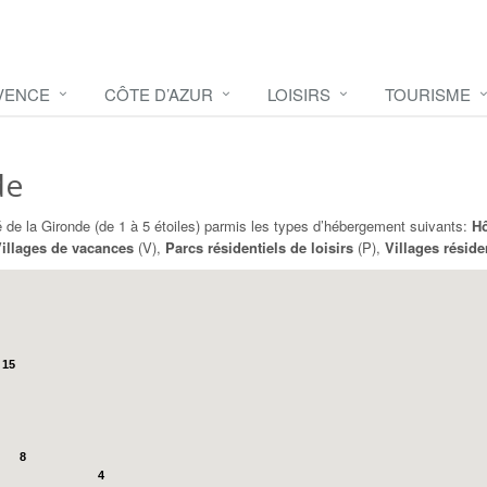
VENCE
CÔTE D’AZUR
LOISIRS
TOURISME
de
é de la Gironde (de 1 à 5 étoiles) parmis les types d’hébergement suivants:
Hô
illages de vacances
(V),
Parcs résidentiels de loisirs
(P),
Villages réside
15
8
4