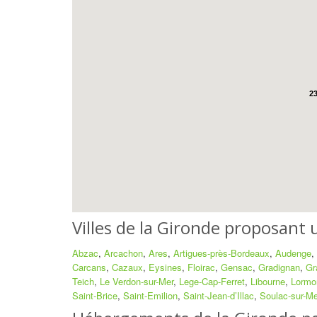
2
Villes de la Gironde proposant
Abzac
,
Arcachon
,
Ares
,
Artigues-près-Bordeaux
,
Audenge
,
Carcans
,
Cazaux
,
Eysines
,
Floirac
,
Gensac
,
Gradignan
,
Gr
Teich
,
Le Verdon-sur-Mer
,
Lege-Cap-Ferret
,
Libourne
,
Lormo
Saint-Brice
,
Saint-Emilion
,
Saint-Jean-d’Illac
,
Soulac-sur-Me