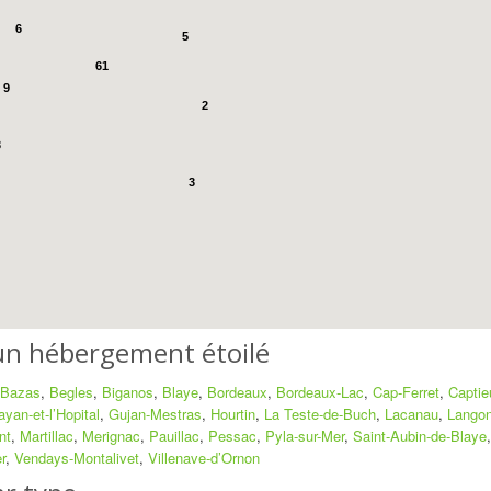
6
5
61
9
2
3
3
 un hébergement étoilé
Bazas
,
Begles
,
Biganos
,
Blaye
,
Bordeaux
,
Bordeaux-Lac
,
Cap-Ferret
,
Captie
ayan-et-l’Hopital
,
Gujan-Mestras
,
Hourtin
,
La Teste-de-Buch
,
Lacanau
,
Lango
nt
,
Martillac
,
Merignac
,
Pauillac
,
Pessac
,
Pyla-sur-Mer
,
Saint-Aubin-de-Blaye
r
,
Vendays-Montalivet
,
Villenave-d’Ornon