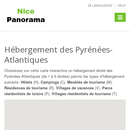
LANGUAGES
HELP
Toggle
navigat
Hébergement des Pyrénées-
Atlantiques
Choisissez sur cette carte interactive un hébergement étoilé des
Pyrénées-Atlantiques (de 1 à 5 étoiles) parmis les types d’hébergement
suivants:
Hôtels
(H),
Campings
(C),
Meublés de tourisme
(M),
Résidences de tourisme
(R),
Villages de vacances
(V),
Parcs
résidentiels de loisirs
(P),
Villages résidentiels de tourisme
(T).