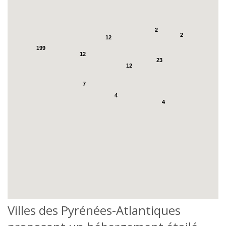
2
2
12
199
12
23
12
7
4
4
Villes des Pyrénées-Atlantiques