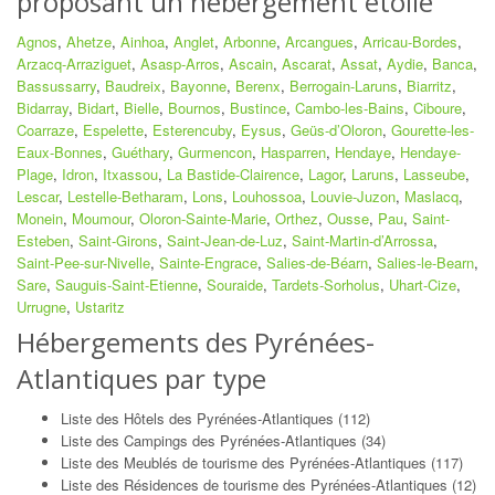
proposant un hébergement étoilé
Agnos
,
Ahetze
,
Ainhoa
,
Anglet
,
Arbonne
,
Arcangues
,
Arricau-Bordes
,
Arzacq-Arraziguet
,
Asasp-Arros
,
Ascain
,
Ascarat
,
Assat
,
Aydie
,
Banca
,
Bassussarry
,
Baudreix
,
Bayonne
,
Berenx
,
Berrogain-Laruns
,
Biarritz
,
Bidarray
,
Bidart
,
Bielle
,
Bournos
,
Bustince
,
Cambo-les-Bains
,
Ciboure
,
Coarraze
,
Espelette
,
Esterencuby
,
Eysus
,
Geüs-d’Oloron
,
Gourette-les-
Eaux-Bonnes
,
Guéthary
,
Gurmencon
,
Hasparren
,
Hendaye
,
Hendaye-
Plage
,
Idron
,
Itxassou
,
La Bastide-Clairence
,
Lagor
,
Laruns
,
Lasseube
,
Lescar
,
Lestelle-Betharam
,
Lons
,
Louhossoa
,
Louvie-Juzon
,
Maslacq
,
Monein
,
Moumour
,
Oloron-Sainte-Marie
,
Orthez
,
Ousse
,
Pau
,
Saint-
Esteben
,
Saint-Girons
,
Saint-Jean-de-Luz
,
Saint-Martin-d’Arrossa
,
Saint-Pee-sur-Nivelle
,
Sainte-Engrace
,
Salies-de-Béarn
,
Salies-le-Bearn
,
Sare
,
Sauguis-Saint-Etienne
,
Souraide
,
Tardets-Sorholus
,
Uhart-Cize
,
Urrugne
,
Ustaritz
Hébergements des Pyrénées-
Atlantiques par type
Liste des Hôtels des Pyrénées-Atlantiques (112)
Liste des Campings des Pyrénées-Atlantiques (34)
Liste des Meublés de tourisme des Pyrénées-Atlantiques (117)
Liste des Résidences de tourisme des Pyrénées-Atlantiques (12)