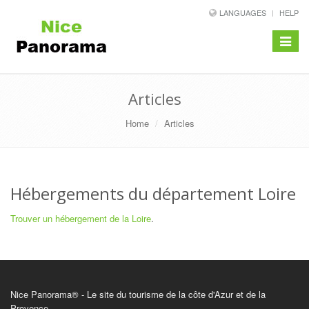
LANGUAGES
HELP
Toggle
navigat
Articles
Home
Articles
Hébergements du département Loire
Trouver un hébergement de la Loire
.
Nice Panorama® - Le site du tourisme de la côte d'Azur et de la
Provence.